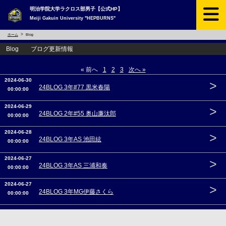
明治学院大学ラクロス部男子【公式HP】
Meiji Gakuin University "HEPBURNS"
ホーム
Blog
Blog ブログ更新情報
« 前へ
1
2
3
次へ »
2024-06-30
>
24BLOG 3年#77 黒米春陽
00:00:00
2024-06-29
>
24BLOG 2年#55 奥山廉汰郎
00:00:00
2024-06-28
>
24BLOG 3年AS 池田絃
00:00:00
2024-06-27
>
24BLOG 3年AS 三浦和奏
00:00:00
2024-06-27
>
24BLOG 3年MG伊藤さくら
00:00:00