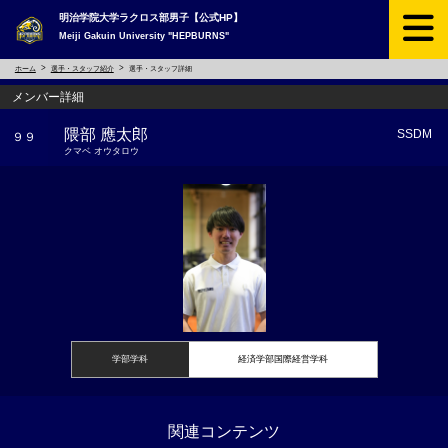
明治学院大学ラクロス部男子【公式HP】
Meiji Gakuin University "HEPBURNS"
ホーム
選手・スタッフ紹介
選手・スタッフ詳細
メンバー詳細
隈部 應太郎
SSDM
９９
クマベ オウタロウ
学部学科
経済学部国際経営学科
関連コンテンツ