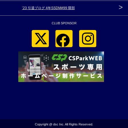
>
’23 引退ブログ 4年SSDM#99 隈部
CLUB SPONSOR
Copyright @ dsc Inc. All Rights Reserved.