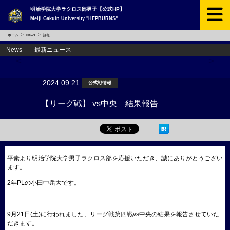
明治学院大学ラクロス部男子【公式HP】
Meiji Gakuin University "HEPBURNS"
ホーム
News
詳細
News 最新ニュース
<
>
2024.09.21
公式戦情報
【リーグ戦】 vs中央 結果報告
平素より明治学院大学男子ラクロス部を応援いただき、誠にありがとうござい
ます。
2年PLの小田中岳大です。
9月21日(土)に行われました、リーグ戦第四戦vs中央の結果を報告させていた
だきます。