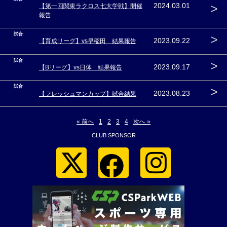
>
2024.03.01
【第一回関東ラクロス七大学戦】開催
報告
試合
>
2023.09.22
【育成リーグ】vs早稲田 結果報告
試合
>
2023.09.17
【Bリーグ】vs日体 結果報告
試合
>
2023.08.23
【フレッシュマンカップ】試合結果
« 前へ
1
2
3
4
次へ »
CLUB SPONSOR