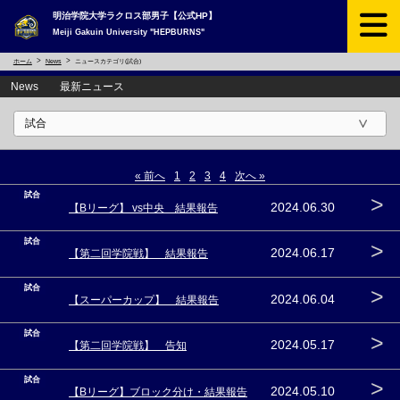
明治学院大学ラクロス部男子【公式HP】
Meiji Gakuin University "HEPBURNS"
ホーム
News
ニュースカテゴリ(試合)
News 最新ニュース
« 前へ
1
2
3
4
次へ »
試合
>
2024.06.30
【Bリーグ】 vs中央 結果報告
試合
>
2024.06.17
【第二回学院戦】 結果報告
試合
>
2024.06.04
【スーパーカップ】 結果報告
試合
>
2024.05.17
【第二回学院戦】 告知
試合
>
2024.05.10
【Bリーグ】ブロック分け・結果報告